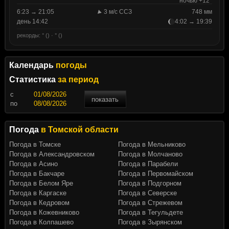
ночью +12°
6:23 → 21:05
3 м/с ССЗ
748 мм
день 14:42
4:02 → 19:39
рекорды: ° () · ° ()
Календарь
погоды
Статистика
за период
c
показать
по
Погода
в Томской области
Погода в Томске
Погода в Мельниково
Погода в Александровском
Погода в Молчаново
Погода в Асино
Погода в Парабели
Погода в Бакчаре
Погода в Первомайском
Погода в Белом Яре
Погода в Подгорном
Погода в Каргаске
Погода в Северске
Погода в Кедровом
Погода в Стрежевом
Погода в Кожевниково
Погода в Тегульдете
Погода в Колпашево
Погода в Зырянском