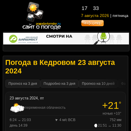
17
33
7 августа 2026
| пятница
Погода в Кедровом 23 августа
2024
Прогноз на 3 дня
Подробно на 3 дня
Прогноз на 10 дней
Факти
23 августа 2024, пт
+21
°
переменная облачность
ночью +10°
6:24 → 21:03
4 м/с ВСВ
752 мм
день 14:39
21:51 → 11:30