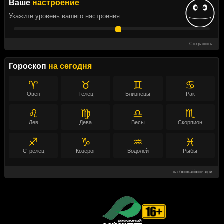
Ваше
настроение
Укажите уровень вашего настроения:
Сохранить
Гороскоп
на сегодня
♈
♉
♊
♋
Овен
Телец
Близнецы
Рак
♌
♍
♎
♏
Лев
Дева
Весы
Скорпион
♐
♑
♒
♓
Стрелец
Козерог
Водолей
Рыбы
на ближайшие дни