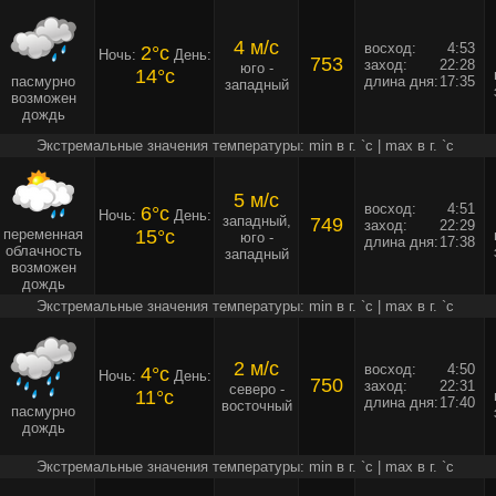
4 м/c
восход:
4:53
2°c
Ночь:
День:
753
заход:
22:28
юго -
14°c
пасмурно
длина дня:
17:35
западный
возможен
дождь
Экстремальные значения температуры: min в г. `c | max в г. `c
5 м/c
восход:
4:51
6°c
Ночь:
День:
западный,
749
заход:
22:29
переменная
15°c
юго -
длина дня:
17:38
облачность
западный
возможен
дождь
Экстремальные значения температуры: min в г. `c | max в г. `c
2 м/c
восход:
4:50
4°c
Ночь:
День:
750
заход:
22:31
северо -
11°c
длина дня:
17:40
восточный
пасмурно
дождь
Экстремальные значения температуры: min в г. `c | max в г. `c