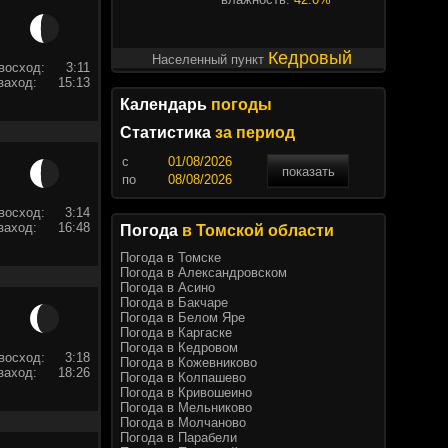
Кедровый
Населенный пункт
восход:
3:11
заход:
15:13
Календарь
погоды
Статистика
за период
c
показать
по
восход:
3:14
заход:
16:48
Погода
в Томской области
Погода в Томске
Погода в Александровском
Погода в Асино
Погода в Бакчаре
Погода в Белом Яре
Погода в Каргаске
Погода в Кедровом
восход:
3:18
Погода в Кожевниково
заход:
18:26
Погода в Колпашево
Погода в Кривошеино
Погода в Мельниково
Погода в Молчаново
Погода в Парабели