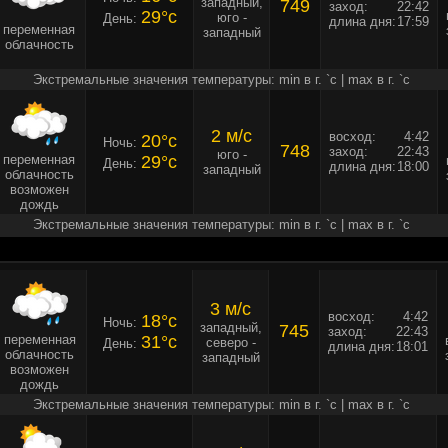
западный,
749
заход:
22:42
29°c
юго -
День:
длина дня:
17:59
переменная
западный
облачность
Экстремальные значения температуры: min в г. `c | max в г. `c
2 м/c
восход:
4:42
20°c
Ночь:
748
заход:
22:43
юго -
переменная
29°c
День:
длина дня:
18:00
западный
облачность
возможен
дождь
Экстремальные значения температуры: min в г. `c | max в г. `c
3 м/c
восход:
4:42
18°c
Ночь:
западный,
745
заход:
22:43
переменная
31°c
северо -
День:
длина дня:
18:01
облачность
западный
возможен
дождь
Экстремальные значения температуры: min в г. `c | max в г. `c