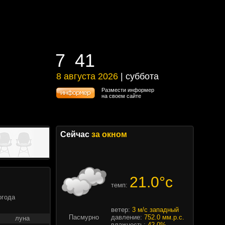
7
41
7
41
8 августа 2026
| суббота
8 августа 2026 | суббота
Размести информер
на своем сайте
Сейчас
за окном
21.0°c
темп:
огода
ветер:
3 м/с западный
Пасмурно
давление:
752.0 мм.р.с.
луна
влажность:
42.0%