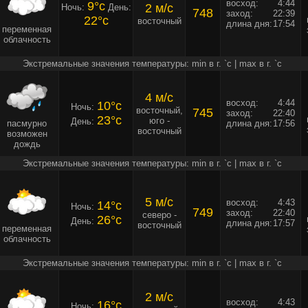
восход:
4:44
9°c
2 м/c
Ночь:
День:
748
заход:
22:39
22°c
восточный
длина дня:
17:54
переменная
облачность
Экстремальные значения температуры: min в г. `c | max в г. `c
4 м/c
восход:
4:44
10°c
Ночь:
восточный,
745
заход:
22:40
23°c
юго -
День:
пасмурно
длина дня:
17:56
восточный
возможен
дождь
Экстремальные значения температуры: min в г. `c | max в г. `c
5 м/c
восход:
4:43
14°c
Ночь:
749
заход:
22:40
северо -
26°c
День:
длина дня:
17:57
восточный
переменная
облачность
Экстремальные значения температуры: min в г. `c | max в г. `c
2 м/c
восход:
4:43
16°c
Ночь: