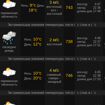
3 м/c
восход:
4:47
8°c
Ночь:
День:
восточный,
743
заход:
22:36
18°c
юго -
длина дня:
17:49
переменная
восточный
облачность
Экстремальные значения температуры: min в г. `c | max в г. `c
восход:
4:46
10°c
2 м/c
Ночь:
738
заход:
22:37
12°c
восточный
День:
длина дня:
17:51
пасмурно
дождь
Экстремальные значения температуры: min в г. `c | max в г. `c
4 м/c
восход:
4:45
10°c
Ночь:
северный,
746
заход:
22:38
20°c
северо -
День:
длина дня:
17:53
переменная
западный
облачность
Экстремальные значения температуры: min в г. `c | max в г. `c