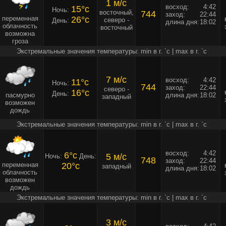
1 м/c
восход:
4:42
15°c
Ночь:
восточный,
744
заход:
22:44
переменная
26°c
северо -
День:
длина дня:
18:02
облачность
восточный
возможна
гроза
Экстремальные значения температуры: min в г. `c | max в г. `c
7 м/c
восход:
4:42
11°c
Ночь:
744
заход:
22:44
северо -
16°c
День:
пасмурно
длина дня:
18:02
западный
возможен
дождь
Экстремальные значения температуры: min в г. `c | max в г. `c
восход:
4:42
6°c
5 м/c
Ночь:
День:
748
заход:
22:44
переменная
20°c
западный
длина дня:
18:02
облачность
возможен
дождь
Экстремальные значения температуры: min в г. `c | max в г. `c
3 м/c