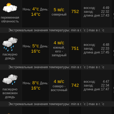
восход:
4:49
4°c
5 м/c
Ночь:
День:
752
заход:
22:32
14°c
северный
длина дня:
17:43
переменная
облачность
Экстремальные значения температуры: min в г. `c | max в г. `c
4 м/c
восход:
4:48
5°c
Ночь:
День:
южный,
751
заход:
22:33
16°c
юго -
длина дня:
17:45
пасмурно
западный
дождь
Экстремальные значения температуры: min в г. `c | max в г. `c
4 м/c
восход:
4:47
8°c
Ночь:
День:
742
заход:
22:34
северо -
16°c
пасмурно
длина дня:
17:47
восточный
возможен
дождь
Экстремальные значения температуры: min в г. `c | max в г. `c