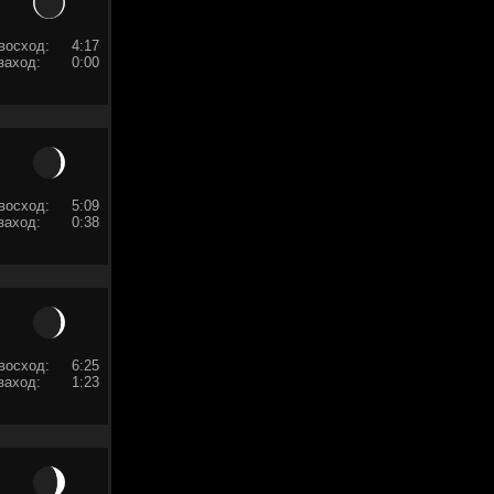
восход:
4:17
заход:
0:00
восход:
5:09
заход:
0:38
восход:
6:25
заход:
1:23