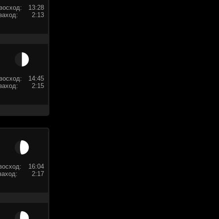
восход:
13:28
заход:
2:13
восход:
14:45
заход:
2:15
восход:
16:04
заход:
2:17