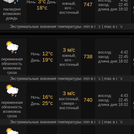
восход:
4:42
3°c
Ночь:
День:
южный,
747
заход:
22:45
18°c
юго -
пасмурно
длина дня:
18:02
восточный
возможен
дождь
Экстремальные значения температуры: min в г. `c | max в г. `c
3 м/c
восход:
4:42
12°c
Ночь:
южный,
738
заход:
22:45
переменная
19°c
юго -
День:
длина дня:
18:02
облачность
восточный
возможна
гроза
Экстремальные значения температуры: min в г. `c | max в г. `c
3 м/c
восход:
4:43
16°c
Ночь:
восточный,
740
заход:
22:45
переменная
25°c
северо -
День:
длина дня:
18:02
облачность
восточный
возможна
гроза
Экстремальные значения температуры: min в г. `c | max в г. `c