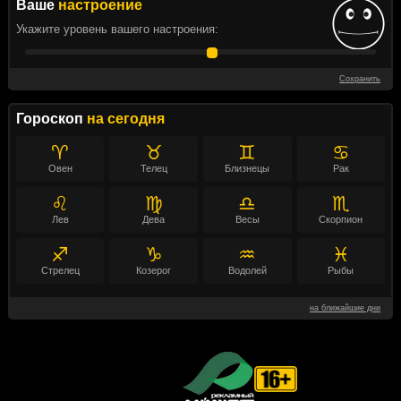
Ваше
настроение
Укажите уровень вашего настроения:
Сохранить
Гороскоп
на сегодня
♈
♉
♊
♋
Овен
Телец
Близнецы
Рак
♌
♍
♎
♏
Лев
Дева
Весы
Скорпион
♐
♑
♒
♓
Стрелец
Козерог
Водолей
Рыбы
на ближайшие дни