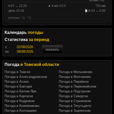
ночью +10°
6:07 → 21:25
4 м/с ССЗ
752 мм
день 15:18
16:33 → 0:00
рекорды: ° () · ° ()
Календарь
погоды
Статистика
за период
c
показать
по
Погода
в Томской области
Погода в Томске
Погода в Мельниково
Погода в Александровском
Погода в Молчаново
Погода в Асино
Погода в Парабели
Погода в Бакчаре
Погода в Первомайском
Погода в Белом Яре
Погода в Подгорном
Погода в Каргаске
Погода в Северске
Погода в Кедровом
Погода в Стрежевом
Погода в Кожевниково
Погода в Тегульдете
Погода в Колпашево
Погода в Зырянском