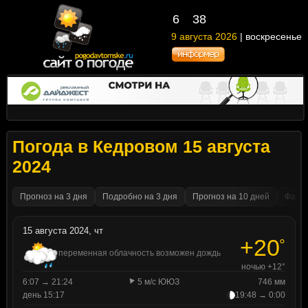
6
38
9 августа 2026
| воскресенье
Погода в Кедровом 15 августа
2024
Прогноз на 3 дня
Подробно на 3 дня
Прогноз на 10 дней
Факти
15 августа 2024, чт
+20
°
переменная облачность возможен дождь
ночью +12°
6:07 → 21:24
5 м/с ЮЮЗ
746 мм
день 15:17
19:48 → 0:00