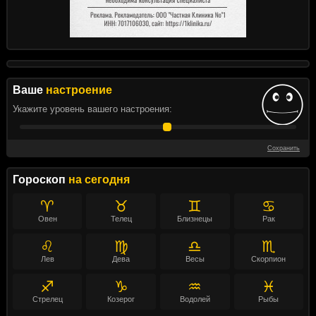
Ваше
настроение
Укажите уровень вашего настроения:
Сохранить
Гороскоп
на сегодня
♈
♉
♊
♋
Овен
Телец
Близнецы
Рак
♌
♍
♎
♏
Лев
Дева
Весы
Скорпион
♐
♑
♒
♓
Стрелец
Козерог
Водолей
Рыбы