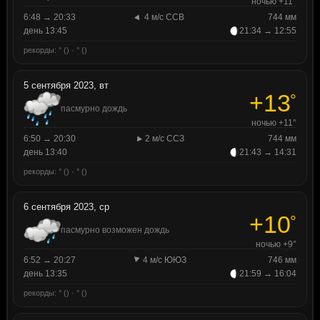
ночью +11°
6:48 → 20:33
4 м/с ССВ
744 мм
день 13:45
21:34 → 12:55
рекорды: ° () · ° ()
5 сентября 2023, вт
+13
°
пасмурно дождь
ночью +11°
6:50 → 20:30
2 м/с ССЗ
744 мм
день 13:40
21:43 → 14:31
рекорды: ° () · ° ()
6 сентября 2023, ср
+10
°
пасмурно возможен дождь
ночью +9°
6:52 → 20:27
4 м/с ЮЮЗ
746 мм
день 13:35
21:59 → 16:04
рекорды: ° () · ° ()