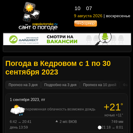
10
:
07
9 августа 2026
| воскресенье
Погода в Кедровом с 1 по 30
сентября 2023
Прогноз на 3 дня
Подробно на 3 дня
Прогноз на 10 дней
Факти
1 сентября 2023, пт
+21
°
переменная облачность возможен дождь
ночью +11°
6:42 → 20:41
2 м/с ВЮВ
749 мм
день 13:59
21:18 → 8:01