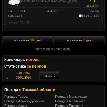
переменная облачность возможен дождь
ночью +2°
7:43 → 19:21
4 м/с С
752 мм
день 11:38
19:36 → 8:39
рекорды: ° () · ° ()
прогноз
на 10 дней
прогноз
на 3 дня
достоверность прогнозов
Календарь
погоды
Статистика
за период
c
показать
по
Погода
в Томской области
Погода в Томске
Погода в Мельниково
Погода в Александровском
Погода в Молчаново
Погода в Асино
Погода в Парабели