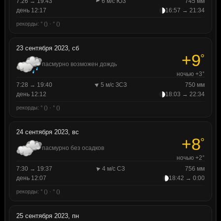
7:26 → 19:43
6 м/с ЮЗ
745 мм
день 12:17
16:57 → 21:34
рекорды: ° () · ° ()
23 сентября 2023, сб
+9
°
пасмурно возможен дождь
ночью +3°
7:28 → 19:40
5 м/с ЗСЗ
750 мм
день 12:12
18:03 → 22:34
рекорды: ° () · ° ()
24 сентября 2023, вс
+8
°
пасмурно без осадков
ночью +2°
7:30 → 19:37
4 м/с СЗ
756 мм
день 12:07
18:42 → 0:00
рекорды: ° () · ° ()
25 сентября 2023, пн