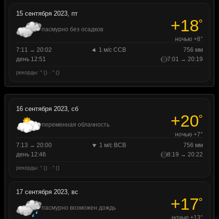
15 сентября 2023, пт
+18
°
пасмурно без осадков
ночью +8°
7:11 → 20:02
1 м/с ССВ
756 мм
день 12:51
7:01 → 20:19
рекорды: ° () · ° ()
16 сентября 2023, сб
+20
°
переменная облачность
ночью +7°
7:13 → 20:00
1 м/с ВСВ
756 мм
день 12:46
8:19 → 20:22
рекорды: ° () · ° ()
17 сентября 2023, вс
+17
°
пасмурно возможен дождь
ночью +13°