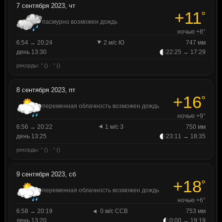
7 сентября 2023, чт
+11
°
пасмурно возможен дождь
ночью +8°
6:54 → 20:24
2 м/с Ю
747 мм
день 13:30
22:25 → 17:29
рекорды: ° () · ° ()
8 сентября 2023, пт
+16
°
переменная облачность возможен дождь
ночью +9°
6:56 → 20:22
1 м/с З
750 мм
день 13:25
23:11 → 18:35
рекорды: ° () · ° ()
9 сентября 2023, сб
+18
°
переменная облачность возможен дождь
ночью +6°
6:58 → 20:19
0 м/с ССВ
753 мм
день 13:20
0:00 → 19:19