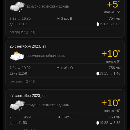
+5
°
пасмурно возможен дождь
ночью +5°
7:32 → 19:35
2 м/с В
754 мм
день 12:02
19:03 → 0:03
рекорды: ° () · ° ()
26 сентября 2023, вт
+10
°
переменная облачность
ночью 0°
7:34 → 19:32
4 м/с Ю
756 мм
день 11:58
19:15 → 1:48
рекорды: ° () · ° ()
27 сентября 2023, ср
+10
°
пасмурно возможен дождь
ночью +6°
7:36 → 19:29
3 м/с З
753 мм
день 11:53
19:22 → 3:35