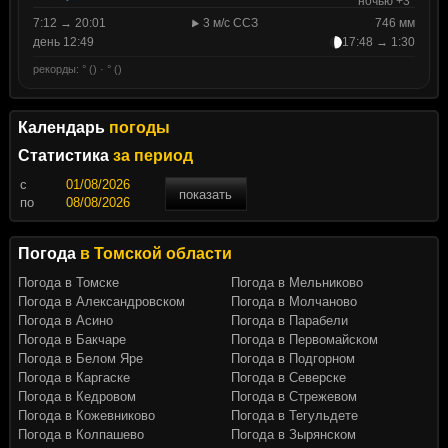
ночью +3°
7:12 → 20:01
3 м/с ССЗ
746 мм
день 12:49
17:48 → 1:30
рекорды: ° () · ° ()
Календарь
погоды
Статистика
за период
c
показать
по
Погода
в Томской области
Погода в Томске
Погода в Мельниково
Погода в Александровском
Погода в Молчаново
Погода в Асино
Погода в Парабели
Погода в Бакчаре
Погода в Первомайском
Погода в Белом Яре
Погода в Подгорном
Погода в Каргаске
Погода в Северске
Погода в Кедровом
Погода в Стрежевом
Погода в Кожевниково
Погода в Тегульдете
Погода в Колпашево
Погода в Зырянском