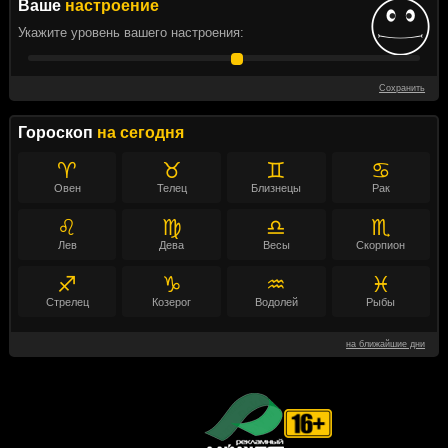
Ваше
настроение
Укажите уровень вашего настроения:
Сохранить
Гороскоп
на сегодня
♈
♉
♊
♋
Овен
Телец
Близнецы
Рак
♌
♍
♎
♏
Лев
Дева
Весы
Скорпион
♐
♑
♒
♓
Стрелец
Козерог
Водолей
Рыбы
на ближайшие дни