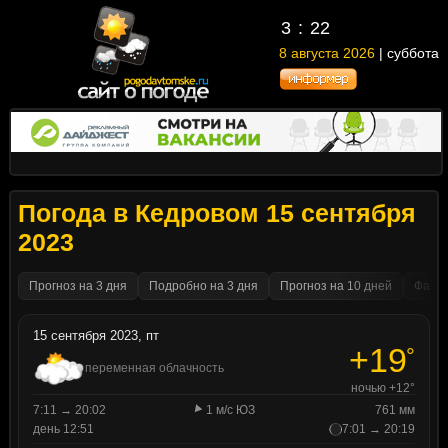
3
:
22
8 августа 2026
| суббота
Погода в Кедровом 15 сентября
2023
Прогноз на 3 дня
Подробно на 3 дня
Прогноз на 10 дней
Факти
15 сентября 2023, пт
+19
°
переменная облачность
ночью +12°
7:11 → 20:02
1 м/с ЮЗ
761 мм
день 12:51
7:01 → 20:19