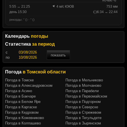
ночью -6°
5:55 → 21:25
4 м/с ЮЮВ
753 мм
день 15:30
6:34 → 22:44
рекорды: ° () · ° ()
Календарь
погоды
Статистика
за период
c
показать
по
Погода
в Томской области
Погода в Томске
Погода в Мельниково
Погода в Александровском
Погода в Молчаново
Погода в Асино
Погода в Парабели
Погода в Бакчаре
Погода в Первомайском
Погода в Белом Яре
Погода в Подгорном
Погода в Каргаске
Погода в Северске
Погода в Кедровом
Погода в Стрежевом
Погода в Кожевниково
Погода в Тегульдете
Погода в Колпашево
Погода в Зырянском