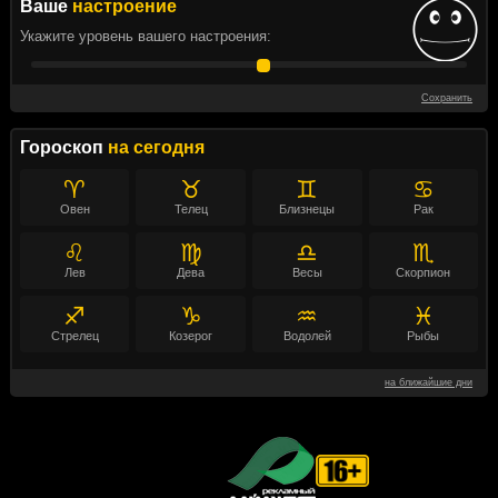
Ваше
настроение
Укажите уровень вашего настроения:
Сохранить
Гороскоп
на сегодня
♈
♉
♊
♋
Овен
Телец
Близнецы
Рак
♌
♍
♎
♏
Лев
Дева
Весы
Скорпион
♐
♑
♒
♓
Стрелец
Козерог
Водолей
Рыбы
на ближайшие дни