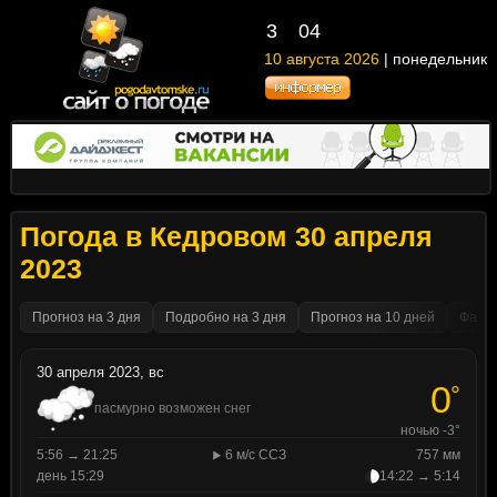
3
04
10 августа 2026
| понедельник
Погода в Кедровом 30 апреля
2023
Прогноз на 3 дня
Подробно на 3 дня
Прогноз на 10 дней
Факти
30 апреля 2023, вс
0
°
пасмурно возможен снег
ночью -3°
5:56 → 21:25
6 м/с ССЗ
757 мм
день 15:29
14:22 → 5:14